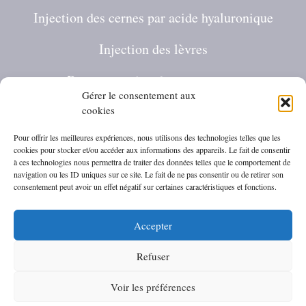
Injection des cernes par acide hyaluronique
Injection des lèvres
Restructuration des pommettes
Gérer le consentement aux
Jawline contouring
cookies
Pour offrir les meilleures expériences, nous utilisons des technologies telles que les
Masculinisation du visage homme
cookies pour stocker et/ou accéder aux informations des appareils. Le fait de consentir
à ces technologies nous permettra de traiter des données telles que le comportement de
Skinbooster
navigation ou les ID uniques sur ce site. Le fait de ne pas consentir ou de retirer son
consentement peut avoir un effet négatif sur certaines caractéristiques et fonctions.
Profhilo
Accepter
HIFU visage
Refuser
© 2026 Dr Penna - Médecine Esthétique et Injections d'Acide
Hyaluronique à Saint Germain en Laye- Yvelines
• Construit
Voir les préférences
avec
GeneratePress