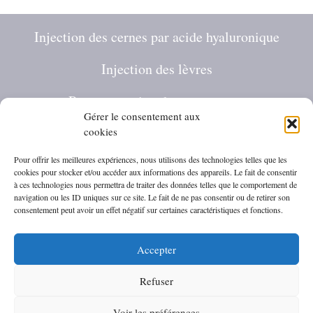
Injection des cernes par acide hyaluronique
Injection des lèvres
Restructuration des pommettes
Gérer le consentement aux
Jawline contouring
cookies
Pour offrir les meilleures expériences, nous utilisons des technologies telles que les
Masculinisation du visage homme
cookies pour stocker et/ou accéder aux informations des appareils. Le fait de consentir
à ces technologies nous permettra de traiter des données telles que le comportement de
Skinbooster
navigation ou les ID uniques sur ce site. Le fait de ne pas consentir ou de retirer son
consentement peut avoir un effet négatif sur certaines caractéristiques et fonctions.
Profhilo
Accepter
HIFU visage
Refuser
© 2026 Dr Penna - Médecine Esthétique et Injections d'Acide
Hyaluronique à Saint Germain en Laye- Yvelines
• Construit
Voir les préférences