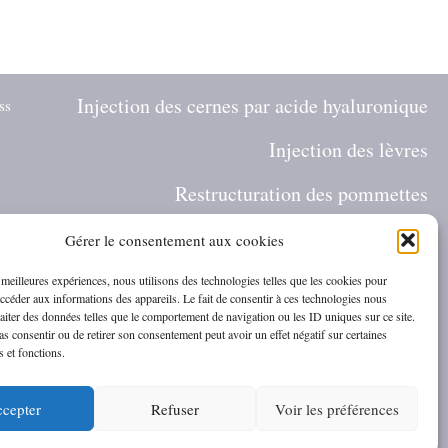
Injection des cernes par acide hyaluronique
ss
Injection des lèvres
Restructuration des pommettes
Jawline contouring
Gérer le consentement aux cookies
Masculinisation du visage homme
s meilleures expériences, nous utilisons des technologies telles que les cookies pour
accéder aux informations des appareils. Le fait de consentir à ces technologies nous
raiter des données telles que le comportement de navigation ou les ID uniques sur ce site.
Skinbooster
pas consentir ou de retirer son consentement peut avoir un effet négatif sur certaines
s et fonctions.
Profhilo
cepter
Refuser
Voir les préférences
HIFU visage