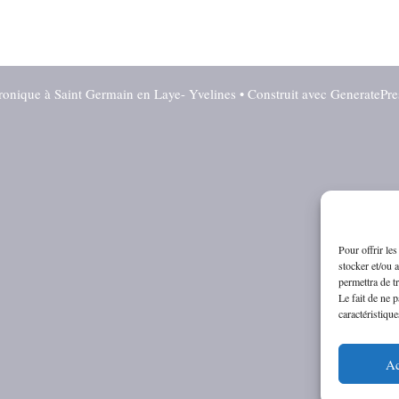
ronique à Saint Germain en Laye- Yvelines
• Construit avec
GeneratePre
Pour offrir le
stocker et/ou 
permettra de t
Le fait de ne 
caractéristique
Ac